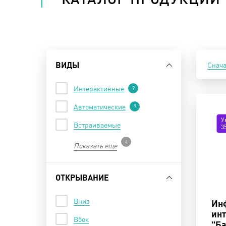
Скрыть
ВИДЫ
Снач
Интерактивные
?
Автоматические
?
У
Встраиваемые
3
4
Показать еще
Скрыть
ОТКРЫВАНИЕ
Вниз
Ин
ин
Вбок
"Б