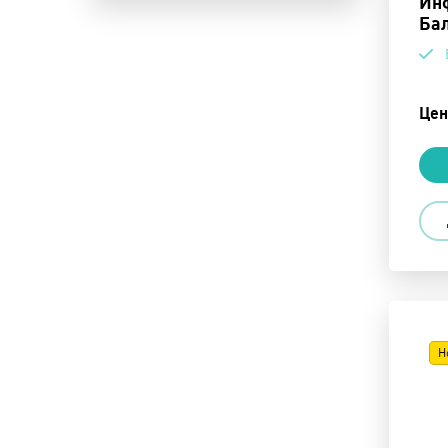
Инф
Ба
Цен
Н