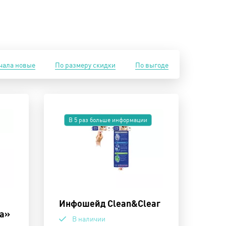
чала новые
По размеру скидки
По выгоде
В 5 раз больше информации
Инфошейд Clean&Clear
а»
В наличии