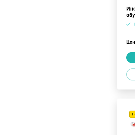
Ин
об
Цен
Н