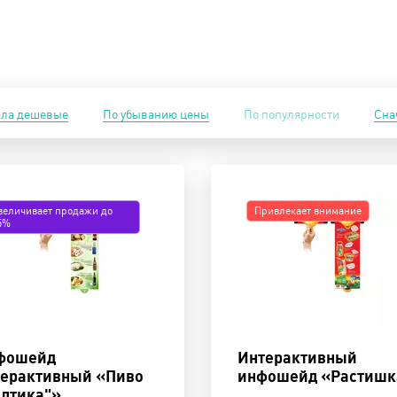
ала дешевые
По убыванию цены
По популярности
Сна
величивает продажи до
Привлекает внимание
5%
фошейд
Интерактивный
терактивный «Пиво
инфошейд «Растишк
алтика"»